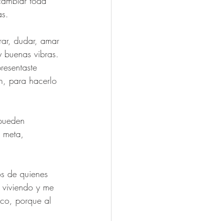
cambiar toda 
as.
orar, dudar, amar 
y buenas vibras. 
resentaste 
n, para hacerlo 
 pueden 
 meta, 
s de quienes 
 viviendo y me 
ico, porque al 