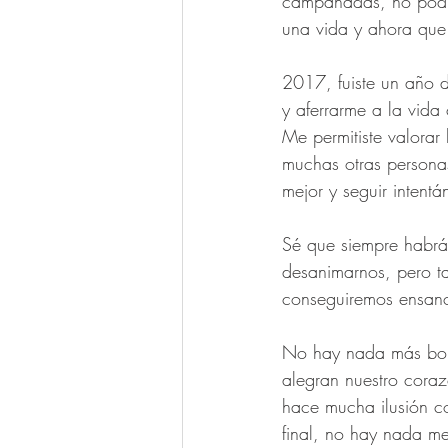
campanadas, no podía
una vida y ahora que 
2017, fuiste un año dif
y aferrarme a la vida
Me permitiste valorar
muchas otras personas
mejor y seguir intentá
Sé que siempre habrán
desanimarnos, pero ta
conseguiremos ensanch
No hay nada más boni
alegran nuestro coraz
hace mucha ilusión co
final, no hay nada mej