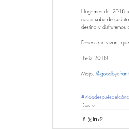
Hagamos del 2018 un
nadie sabe de cuánto
destino y disfrutemos 
Deseo que vivan, que
¡Feliz 2018!
Majo. 
@goodbyefrant
#Vidadespuésdelcánc
Español