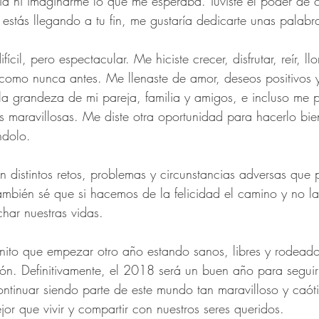
 ni imaginarme lo que me esperaba. Tuviste el poder de 
estás llegando a tu fin, me gustaría dedicarte unas palabr
ícil, pero espectacular. Me hiciste crecer, disfrutar, reír, ll
 como nunca antes. Me llenaste de amor, deseos positivos 
 la grandeza de mi pareja, familia y amigos, e incluso me p
 maravillosas. Me diste otra oportunidad para hacerlo bie
ndolo. 
 distintos retos, problemas y circunstancias adversas que
mbién sé que si hacemos de la felicidad el camino y no la
ar nuestras vidas.  
to que empezar otro año estando sanos, libres y rodeado
ón. Definitivamente, el 2018 será un buen año para seguir
ntinuar siendo parte de este mundo tan maravilloso y caót
or que vivir y compartir con nuestros seres queridos.